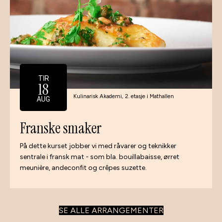
TIR
18
Kulinarisk Akademi, 2. etasje i Mathallen
AUG
Franske smaker
På dette kurset jobber vi med råvarer og teknikker
sentrale i fransk mat - som bla. bouillabaisse, ørret
meunière, andeconfit og crêpes suzette.
SE ALLE ARRANGEMENTER