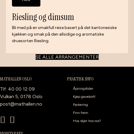
Riesling og dimsum
Bli med på en smakfull reise basert på det kantonesiske
kjøkken og smak på den allsidige og aromatiske
druesorten Riesling.
SE ALLE ARRANGEMENTER
MATHALLEN OSLO
PRAKTISK INFO
Tlf: 40 00 12 09
Åpningstider
Vulkan 5, 0178 Oslo
Kjøp gavekort!
post@mathallen.no
Parkering
Finn frem
Hva skjer hos oss?
NYHETSBREV