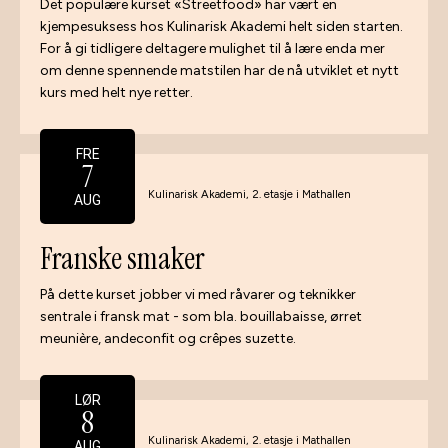
Det populære kurset «Streetfood» har vært en
kjempesuksess hos Kulinarisk Akademi helt siden starten.
For å gi tidligere deltagere mulighet til å lære enda mer
om denne spennende matstilen har de nå utviklet et nytt
kurs med helt nye retter.
FRE
7
Kulinarisk Akademi, 2. etasje i Mathallen
AUG
Franske smaker
På dette kurset jobber vi med råvarer og teknikker
sentrale i fransk mat - som bla. bouillabaisse, ørret
meunière, andeconfit og crêpes suzette.
LØR
8
Kulinarisk Akademi, 2. etasje i Mathallen
AUG