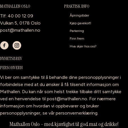
MATHALLEN OSLO
PRAKTISK INFO
Tlf: 40 00 12 09
Åpningstider
Vulkan 5, 0178 Oslo
Kjøp gavekort!
post@mathallen.no
Parkering
Finn frem
Hva skjer hos oss?
NYHETSBREV
PERSONVERN
Vi ber om samtykke til å behandle dine personopplysninger i
forbindelse med at du ønsker å få tilsendt informasjon om
Mathallen. Du kan når som helst trekke tilbake ditt samtykke
ved en henvendelse til
post@mathallen.no
. For nærmere
informasjon om hvordan vi oppbevarer og bruker
personopplysninger, se vår
personvernerklæring
.
Mathallen Oslo – med kjærlighet til god mat og drikke!