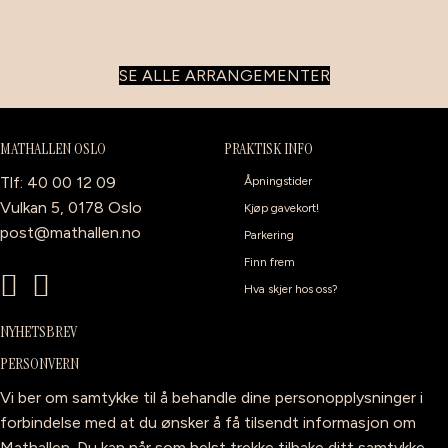
SE ALLE ARRANGEMENTER
MATHALLEN OSLO
PRAKTISK INFO
Tlf: 40 00 12 09
Åpningstider
Vulkan 5, 0178 Oslo
Kjøp gavekort!
post@mathallen.no
Parkering
Finn frem
Hva skjer hos oss?
NYHETSBREV
PERSONVERN
Vi ber om samtykke til å behandle dine personopplysninger i
forbindelse med at du ønsker å få tilsendt informasjon om
Mathallen. Du kan når som helst trekke tilbake ditt samtykke