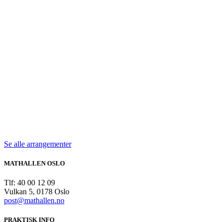
kjøkken og smak på den allsidige og aromatiske druesorten
Riesling.
TIR
11
Kulinarisk Akademi, 2. etasje i Mathallen
AUG
Kurs i street food
Kurset er et deltagende kokkekurs der du får veiledning
gjennom alle rettene og de teoretiske prinsipper om den
voksende street food-trenden.
Se alle arrangementer
MATHALLEN OSLO
Tlf: 40 00 12 09
Vulkan 5, 0178 Oslo
post@mathallen.no
PRAKTISK INFO