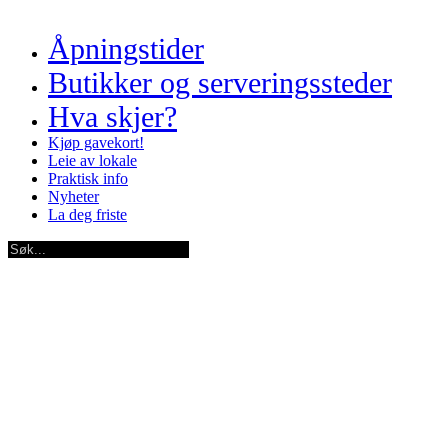
Åpningstider
Butikker og serveringssteder
Hva skjer?
Kjøp gavekort!
Leie av lokale
Praktisk info
Nyheter
La deg friste