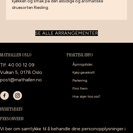
kjøkken og smak på den allsidige og aromatiske
druesorten Riesling.
SE ALLE ARRANGEMENTER
MATHALLEN OSLO
PRAKTISK INFO
Tlf: 40 00 12 09
Åpningstider
Vulkan 5, 0178 Oslo
Kjøp gavekort!
post@mathallen.no
Parkering
Finn frem
Hva skjer hos oss?
NYHETSBREV
PERSONVERN
Vi ber om samtykke til å behandle dine personopplysninger i