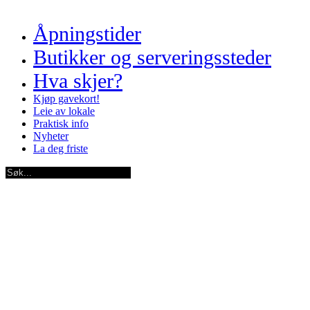
Åpningstider
Butikker og serveringssteder
Hva skjer?
Kjøp gavekort!
Leie av lokale
Praktisk info
Nyheter
La deg friste