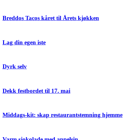
Breddos Tacos kåret til Årets kjøkken
Lag din egen iste
Dyrk selv
Dekk festbordet til 17. mai
Middags-kit: skap restaurantstemning hjemme
Varm sjokolade med appelsin