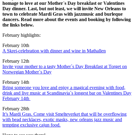
homage to love at our Mother´s Day breakfast or Valentines
Day dinner. Last, but not least, we will invite New Orleans to
town to celebrate Mardi Gras with jazzmusic and burleque
dancers. Read more about the events and booking by following
the links below.
February highlights:
February 10th
A Skrei-celebration with dinner and wine in Mathallen
February 12th
Invite your mother to a tasty Mother´s Day Breakfast at Torget on
Norwegian Mother´s Day
February 14th
Bring someone you love and enjoy a magical evening with food,
drink and live music at Scandinavia´s longest bar on Valentines Day
February 14th
February 28th
It’s Mardi Gras. Come visit Smelteverket that will be overflowing
with bead necklaces, exotic masks, new orleans jazz music and
tempting exclusive cajun food.